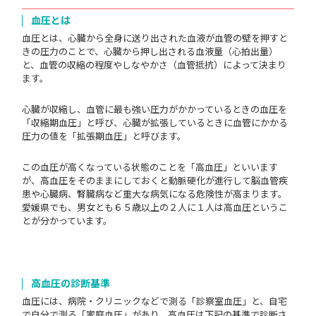
血圧とは
血圧とは、心臓から全身に送り出された血液が血管の壁を押すと
きの圧力のことで、心臓から押し出される血液量（心拍出量）
と、血管の収縮の程度やしなやかさ（血管抵抗）によって決まり
ます。
心臓が収縮し、血管に最も強い圧力がかかっているときの血圧を
「収縮期血圧」と呼び、心臓が拡張しているときに血管にかかる
圧力の値を「拡張期血圧」と呼びます。
この血圧が高くなっている状態のことを「高血圧」といいます
が、高血圧をそのままにしておくと動脈硬化が進行して脳血管疾
患や心臓病、腎臓病など重大な病気になる危険性が高まります。
愛媛県でも、男女とも６５歳以上の２人に１人は高血圧というこ
とが分かっています。
高血圧の診断基準
血圧には、病院・クリニックなどで測る「診察室血圧」と、自宅
で自分で測る「家庭血圧」があり、高血圧は下記の基準で診断さ