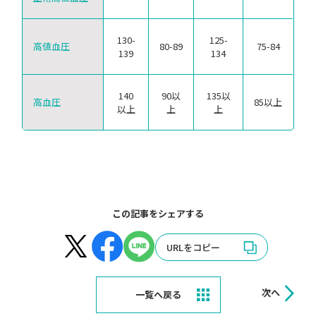
130-
125-
高値血圧
80-89
75-84
139
134
140
90以
135以
高血圧
85以上
以上
上
上
この記事をシェアする
URLをコピー
次へ
一覧へ戻る