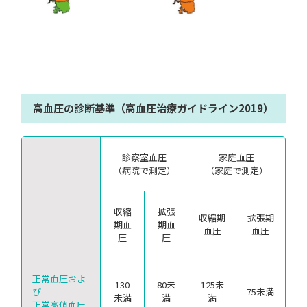
高血圧の診断基準（高血圧治療ガイドライン2019）
診察室血圧
家庭血圧
（病院で測定）
（家庭で測定）
収縮
拡張
収縮期
拡張期
期血
期血
血圧
血圧
圧
圧
正常血圧およ
130
80未
125未
び
75未満
未満
満
満
正常高値血圧