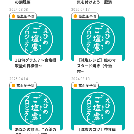
の調理編
気を付けよう！肥満
2024.03.08
2026.04.17
高血圧予防
高血圧予防
1日何グラム？～食塩摂
【減塩レシピ】鮭のマ
取量の目標値～
スタード焼き（今治
市…
2025.04.14
2024.09.13
高血圧予防
高血圧予防
あなたの飲酒、“百薬の
【減塩のコツ】中食編