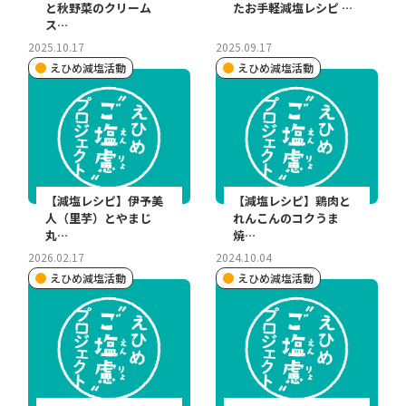
と秋野菜のクリーム
たお手軽減塩レシピ …
ス…
2025.10.17
2025.09.17
えひめ減塩活動
えひめ減塩活動
【減塩レシピ】伊予美
【減塩レシピ】鶏肉と
人（里芋）とやまじ
れんこんのコクうま
丸…
焼…
2026.02.17
2024.10.04
えひめ減塩活動
えひめ減塩活動