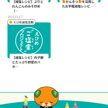
【減塩レシピ】ぶりと
かんきつ
を活用し
れんこんのみそ炒め
たお手軽減塩レシピ …
（…
2025.11.17
えひめ減塩活動
【減塩レシピ】内子豚
とたっぷり野菜のバ
タ…